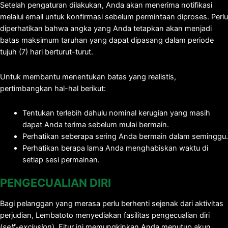
Setelah pengaturan dilakukan, Anda akan menerima notifikasi
melalui email untuk konfirmasi sebelum permintaan diproses. Perlu
diperhatikan bahwa angka yang Anda tetapkan akan menjadi
batas maksimum taruhan yang dapat dipasang dalam periode
tujuh (7) hari berturut-turut.
Untuk membantu menentukan batas yang realistis,
pertimbangkan hal-hal berikut:
Tentukan terlebih dahulu nominal kerugian yang masih
dapat Anda terima sebelum mulai bermain.
Perhatikan seberapa sering Anda bermain dalam seminggu.
Perhatikan berapa lama Anda menghabiskan waktu di
setiap sesi permainan.
PENGECUALIAN DIRI
Bagi pelanggan yang merasa perlu berhenti sejenak dari aktivitas
perjudian, Lembatoto menyediakan fasilitas pengecualian diri
(
self-exclusion
). Fitur ini memungkinkan Anda menutup akun