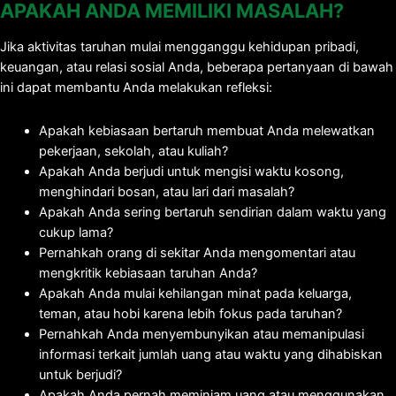
APAKAH ANDA MEMILIKI MASALAH?
Jika aktivitas taruhan mulai mengganggu kehidupan pribadi,
keuangan, atau relasi sosial Anda, beberapa pertanyaan di bawah
ini dapat membantu Anda melakukan refleksi:
Apakah kebiasaan bertaruh membuat Anda melewatkan
pekerjaan, sekolah, atau kuliah?
Apakah Anda berjudi untuk mengisi waktu kosong,
menghindari bosan, atau lari dari masalah?
Apakah Anda sering bertaruh sendirian dalam waktu yang
cukup lama?
Pernahkah orang di sekitar Anda mengomentari atau
mengkritik kebiasaan taruhan Anda?
Apakah Anda mulai kehilangan minat pada keluarga,
teman, atau hobi karena lebih fokus pada taruhan?
Pernahkah Anda menyembunyikan atau memanipulasi
informasi terkait jumlah uang atau waktu yang dihabiskan
untuk berjudi?
Apakah Anda pernah meminjam uang atau menggunakan