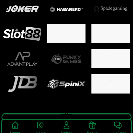
Home
Login
Daftar
Bonus
LiveChat