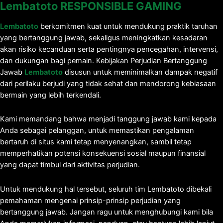
Lembatoto RESPONSIBLE GAMING
Lembatoto
berkomitmen kuat untuk mendukung praktik taruhan
yang bertanggung jawab, sekaligus meningkatkan kesadaran
akan risiko kecanduan serta pentingnya pencegahan, intervensi,
dan dukungan bagi pemain. Kebijakan Perjudian Bertanggung
Jawab
Lembatoto
disusun untuk meminimalkan dampak negatif
dari perilaku berjudi yang tidak sehat dan mendorong kebiasaan
bermain yang lebih terkendali.
Kami memandang bahwa menjadi tanggung jawab kami kepada
Anda sebagai pelanggan, untuk memastikan pengalaman
bertaruh di situs kami tetap menyenangkan, sambil tetap
memperhatikan potensi konsekuensi sosial maupun finansial
yang dapat timbul dari aktivitas perjudian.
Untuk mendukung hal tersebut, seluruh tim Lembatoto dibekali
pemahaman mengenai prinsip-prinsip perjudian yang
bertanggung jawab. Jangan ragu untuk menghubungi kami bila